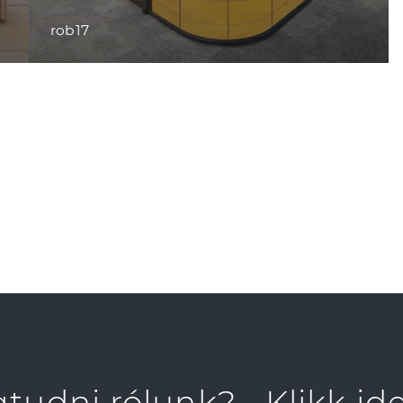
rob17
gtudni rólunk?
Klikk ide