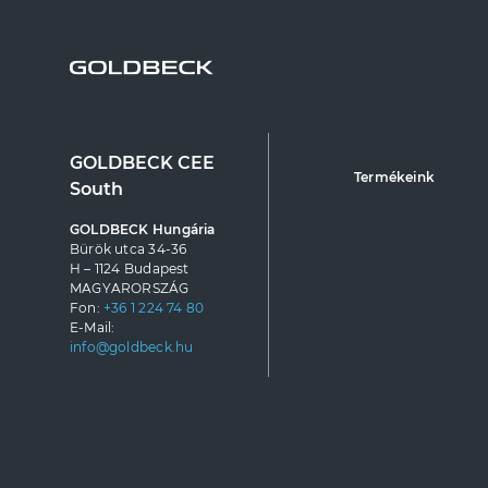
GOLDBECK CEE
Termékeink
South
GOLDBECK Hungária
Bürök utca 34-36
H – 1124 Budapest
MAGYARORSZÁG
Fon:
+36 1 224 74 80
E-Mail:
info@goldbeck.hu