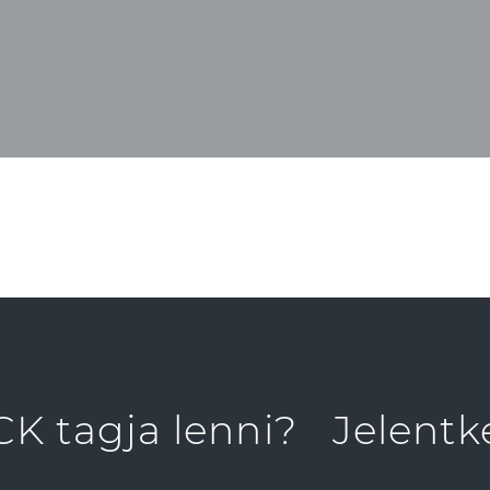
K tagja lenni?
Jelentk