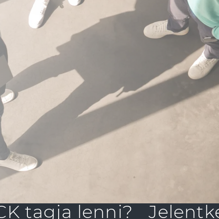
Megfelelési irányelvek
Panaszkezelési rendszer
K tagja lenni?
Jelentk