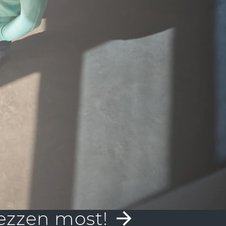
Magatartási kódex
Ortwin Goldbeck Holding SE
ezzen most!