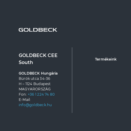
GOLDBECK CEE
Termékeink
South
GOLDBECK Hungária
Bürök utca 34-36
H – 1124 Budapest
MAGYARORSZÁG
Fon:
+36 1 224 74 80
E-Mail:
info@goldbeck.hu